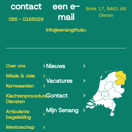
contact
een e-
Brink 17, 9461 AR
mail
Gieten
085 - 0165029
info@senangthuis.nl
Nieuws
Over ons
Missie & visie
Vacatures
Kernwaarden
Contact
Klachtenprocedure
Diensten
Mijn Senang
Ambulante
begeleiding
Mentorschap