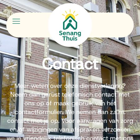
Contact
Meer weten over onze dienstverlening?
Neem dan gerust telefonisch contact met
ons op of maak gebruik van het
contactformulier. We nemen dan z.s.m.
contact met je op. Voor aanvragen van zorg
en/of wijzigingen van afspraken verzoeken
we je vriendelijk telefonisch contact met ons